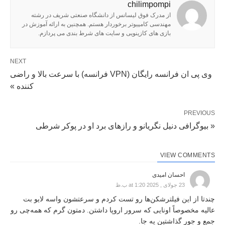
chilimpompi
از مدرک فوق لیسانس از دانشگاه صنعتی شریف در رشته
مهندسی کامپیوتر برخوردار هستم. همچنین به ارائه آموزش در
بازی های کازینویی و سایت های شرط بندی می پردازم.
NEXT
وی پی ان فرانسه رایگان (VPN فرانسه) با سرعت بالا و راضی
کننده »
PREVIOUS
« بیوگرافی دنیل نگریانو و رازهای برد او در پوکر شرطی
VIEW COMMENTS
احسان امیدی
23 جولای , 2025 at 1:20 ب.ظ
چندتا از این فیلترشکن‌ها رو تست کردم و سرعتشون واسه لایو بت
عالیه مخصوصاً اونایی که سرور اروپا داشتن. دمتون گرم که همه‌چی رو
جمع و جور گذاشتین یه جا.