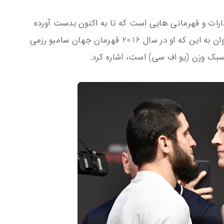
ایل شهرت Islam Makhachev، افتخارات و قهرمانی هایی است که تا به اکنون بدست آورده
است. حال از مهم ترین افتخارات Islam می توان به این که او در سال 2016 قهرمان جهان سامبو رزمی