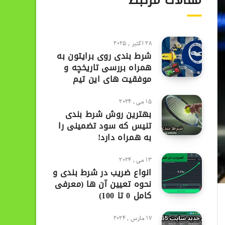
مقالات مرتبط
28 اکتبر , 2025
شرط بندی روی برایتون به
همراه بررسی تاریخچه و
موفقیت های این تیم
15 می , 2024
بهترین روش شرط بندی
تنیس که سود تضمینی را
به همراه دارد!
13 می , 2024
انواع ضریب در شرط بندی و
نحوه تعیین آن ها (معرفی
کامل 0 تا 100)
17 مارس , 2024