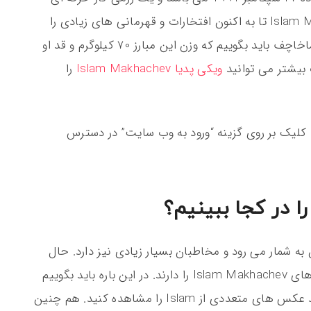
اهل روسیه و ورزشکار سامبو است. Islam Makhachev تا به اکنون افتخارات و قهرمانی های زیادی را
بدست آورده است. حال در رابطه با وزن و قد ماخاچف باید بگوییم که وزن این مبارز 70 کیلوگرم و قد او
ویکی پدیا Islam Makhachev
را
ا کلیک بر روی گزینه “ورود به وب سایت” در دسترس
 در کجا ببینیم؟
و بهترین مبارزان به شمار می رود و مخاطبان بسیار زیادی نیز دارد. حال
برخی از مخاطبان او تمایل به مشاهده عکس های Islam Makhachev را دارند. در این باره باید بگوییم
که اگر به اینستگرام او مراجعه کنید، می‌ توانید عکس‌ های متعددی از Islam را مشاهده کنید. هم چنین