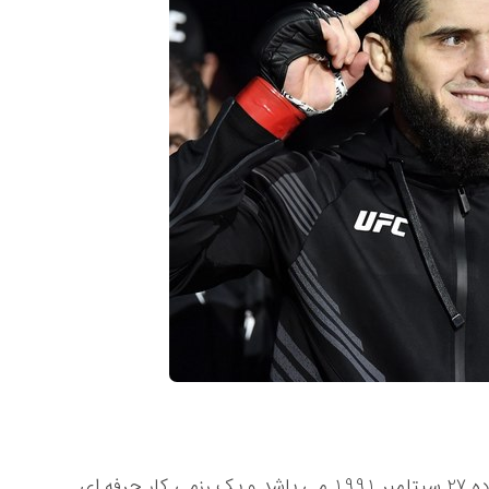
در بیوگرافی اسلام ماخاچف آمده است که او زاده 27 سپتامبر 1991 می باشد و یک رزمی کار حرفه ای