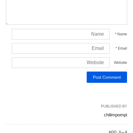
*
Name
*
Email
Website
PUBLISHED BY
chilimpompi
4 سال AGO