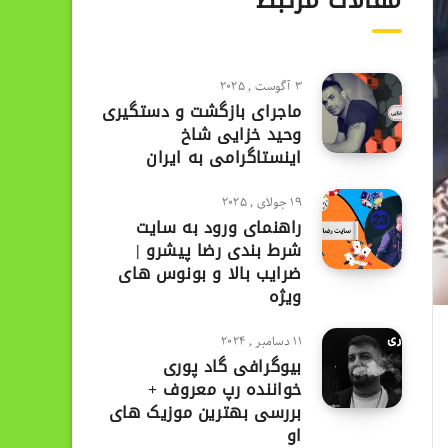
مقالات مرتبط
3 آگوست , 2025
ماجرای بازگشت و دستگیری
وحید خزایی شاخ
اینستاگرامی به ایران
19 جولای , 2025
راهنمای ورود به سایت
شرط بندی رضا پیشرو |
ضرایب بالا و بونوس های
ویژه
11 دسامبر , 2024
بیوگرافی گاد پوری
خواننده رپ معروف +
بررسی بهترین موزیک های
او