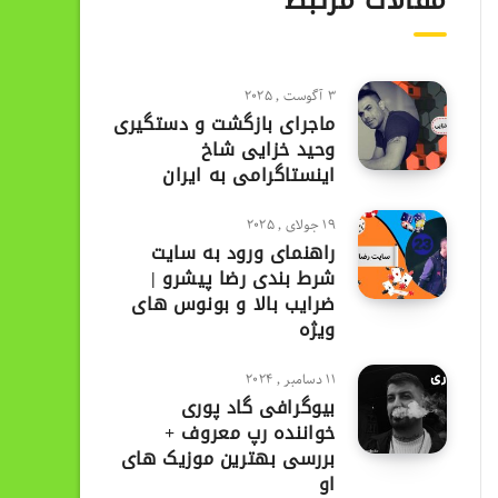
مقالات مرتبط
3 آگوست , 2025
ماجرای بازگشت و دستگیری
وحید خزایی شاخ
اینستاگرامی به ایران
19 جولای , 2025
راهنمای ورود به سایت
شرط بندی رضا پیشرو |
ضرایب بالا و بونوس های
ویژه
11 دسامبر , 2024
بیوگرافی گاد پوری
خواننده رپ معروف +
بررسی بهترین موزیک های
او