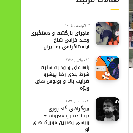
مقالات مرتبط
3 آگوست , 2025
ماجرای بازگشت و دستگیری
وحید خزایی شاخ
اینستاگرامی به ایران
19 جولای , 2025
راهنمای ورود به سایت
شرط بندی رضا پیشرو |
ضرایب بالا و بونوس های
ویژه
11 دسامبر , 2024
بیوگرافی گاد پوری
خواننده رپ معروف +
بررسی بهترین موزیک های
او