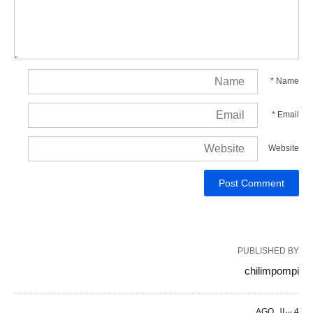
*
Name
*
Email
Website
PUBLISHED BY
chilimpompi
4 سال AGO