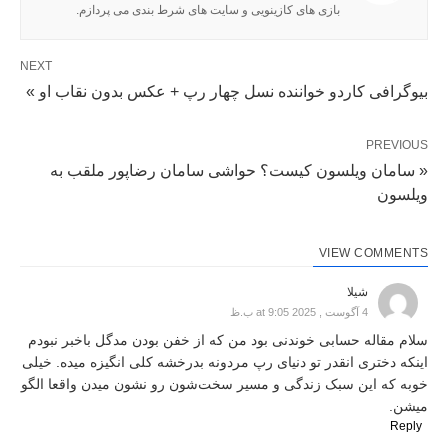
بازی های کازینویی و سایت های شرط بندی می پردازم.
NEXT
بیوگرافی کاردو خواننده نسل چهار رپ + عکس بدون نقاب او »
PREVIOUS
« سامان ویلسون کیست؟ حواشی سامان رضاپور ملقب به
ویلسون
VIEW COMMENTS
شیلا
4 آگوست , 2025 at 9:05 ب.ظ
سلام مقاله حسابی خوندنی بود من که از خفن بودن مدگل باخبر نبودم
اینکه دختری انقدر تو دنیای رپ مردونه بدرخشه کلی انگیزه میده. خیلی
خوبه که این سبک زندگی و مسیر سخت‌شون رو نشون میدن واقعا الگو
میشن.
Reply