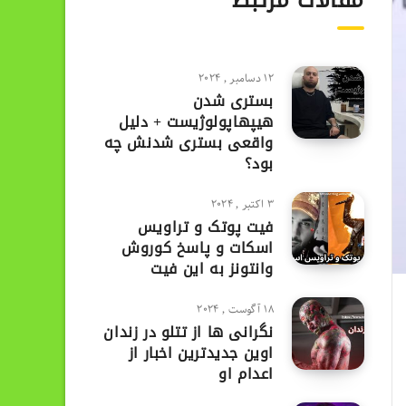
مقالات مرتبط
12 دسامبر , 2024
بستری شدن
هیپهاپولوژیست + دلیل
واقعی بستری شدنش چه
بود؟
3 اکتبر , 2024
فیت پوتک و تراویس
اسکات و پاسخ کوروش
وانتونز به این فیت
18 آگوست , 2024
نگرانی ها از تتلو در زندان
اوین جدیدترین اخبار از
اعدام او