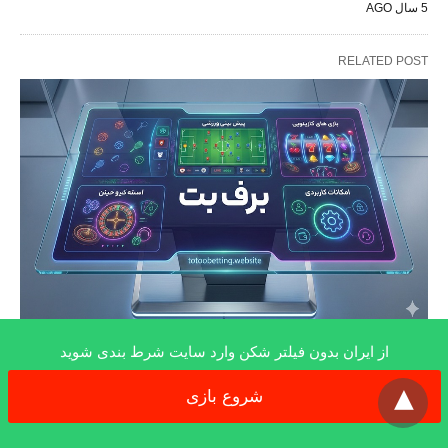
5 سال AGO
RELATED POST
برف بت (barf bet) | راهنمای ورود به سایت
از ایران بدون فیلتر شکن وارد سایت شرط بندی شوید
x
بدون فیلتر و اپلیکیشن اختصاصی
شروع بازی